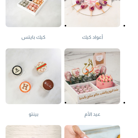
أعواد كيك
كيك بايتس
عيد الأم
بينتو