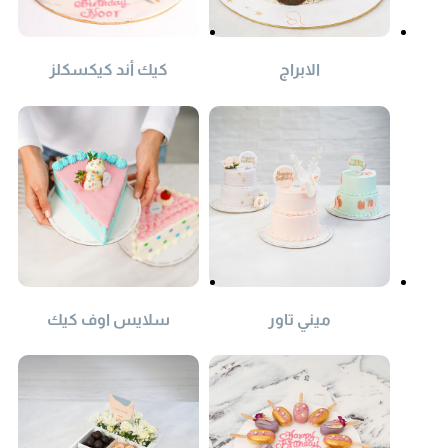
الابراج
كيك أند كيكسكلز
ميني تاور
سلايس اوف كيك