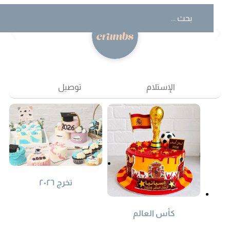
❮
❯
الإستلام
توصيل
تخرج ٢٠٢٦
كأس العالم