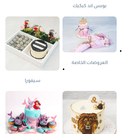
بوبس اند كبكيك
العروضات الخاصة
سيفورا