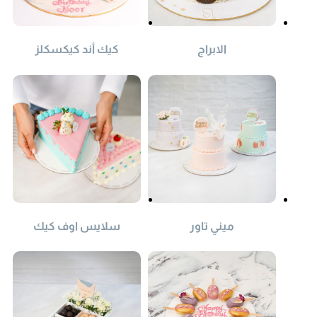
الابراج
كيك أند كيكسكلز
ميني تاور
سلايس اوف كيك