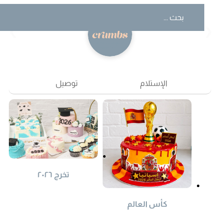
❮
❯
الإستلام
توصيل
تخرج ٢٠٢٦
كأس العالم