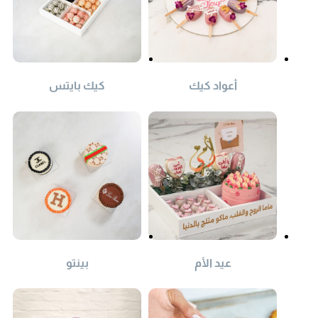
أعواد كيك
كيك بايتس
عيد الأم
بينتو